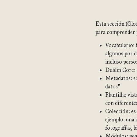
Esta sección (Glo
para comprender y
Vocabulario: 
algunos por 
incluso perso
Dublin Core: 
Metadatos: so
datos”
Plantilla: vis
con diferentes
Colección: es
ejemplo. una 
fotografías, b
Módulos: peq