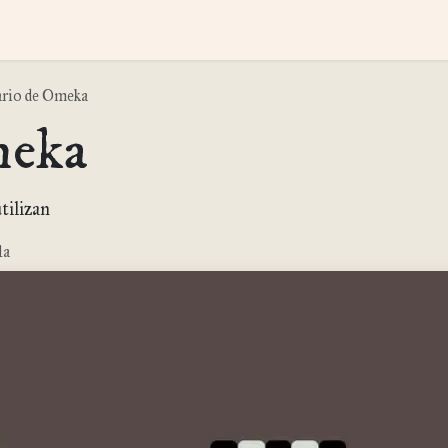
itales
Omeka
Proyectos
Hosting
Blog
Wiki
Repositor
rio de Omeka
meka
tilizan
la