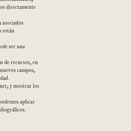
idos directamente
n asociados
s están
ede ser una
as de recursos, en
r nuevos campos,
idad.
ner, y mostrar los
 podemos aplicar
liográficos.