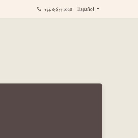
ios digitales con Omeka S
Español
+34 856 55 1008