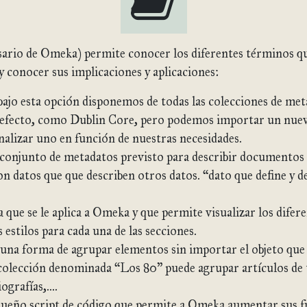
sario de Omeka) permite conocer los diferentes términos q
 conocer sus implicaciones y aplicaciones:
bajo esta opción disponemos de todas las colecciones de met
defecto, como Dublin Core, pero podemos importar un nuev
nalizar uno en función de nuestras necesidades.
conjunto de metadatos previsto para describir documentos
n datos que que describen otros datos. “dato que define y d
ta que se le aplica a Omeka y que permite visualizar los dife
 estilos para cada una de las secciones.
 una forma de agrupar elementos sin importar el objeto que 
colección denominada “Los 80” puede agrupar artículos de t
iografías,.…
ueño script de código que permite a Omeka aumentar sus f