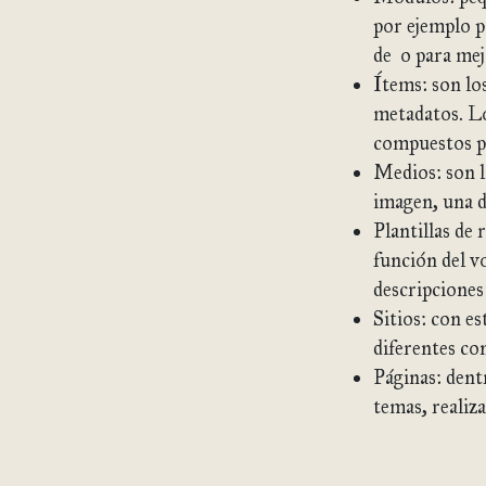
por ejemplo p
de o para mej
Ítems: son lo
metadatos. Lo
compuestos p
Medios: son l
imagen, una 
Plantillas de 
función del v
descripciones 
Sitios: con e
diferentes co
Páginas: dent
temas, realiza