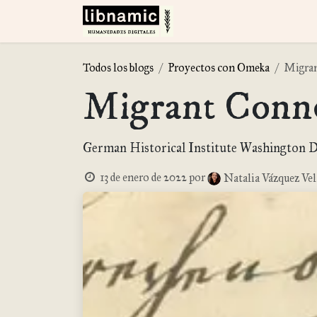
Ir al contenido
Inicio
Repositorios Dig
Todos los blogs
Proyectos con Omeka
Migran
Migrant Conne
German Historical Institute Washington D
13 de enero de 2022
por
Natalia Vázquez Vel