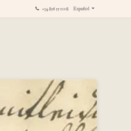
ios digitales con Omeka S
Español
+34 856 55 1008