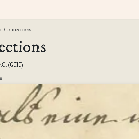
itales
Omeka
Proyectos
Hosting
Blog
Wiki
Repositor
t Connections
ctions
.C. (GHI)
a